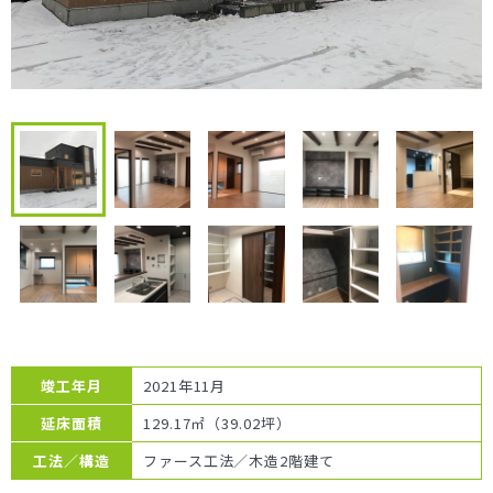
竣工年月
2021年11月
延床面積
129.17㎡（39.02坪）
工法／構造
ファース工法／木造2階建て